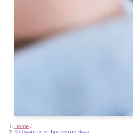
Home
/
Software laten bouwen in Bavel