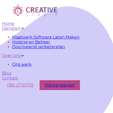
Skip to main content
Skip to navigation
Home
Diensten
Maatwerk Software Laten Maken
Hosting en Beheer
Doorlopend verbeterplan
Over ons
Ons werk
Blog
Contact
085-2733755
Klantenpaneel