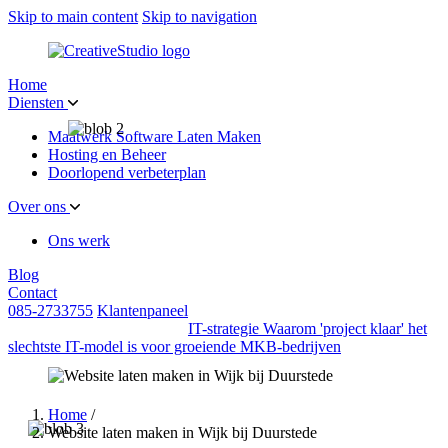
Skip to main content
Skip to navigation
Home
Diensten
Maatwerk Software Laten Maken
Hosting en Beheer
Doorlopend verbeterplan
Over ons
Ons werk
Blog
Contact
085-2733755
Klantenpaneel
IT-strategie
Waarom 'project klaar' het
slechtste IT-model is voor groeiende MKB-bedrijven
Home
/
Website laten maken in Wijk bij Duurstede