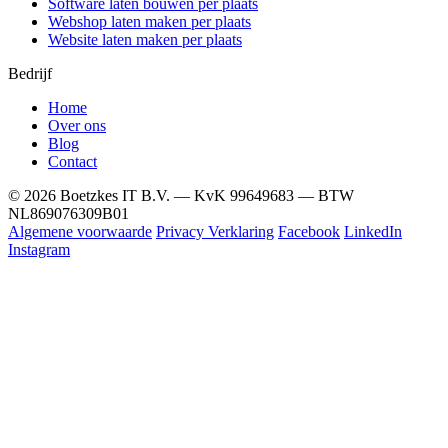
Software laten bouwen per plaats
Webshop laten maken per plaats
Website laten maken per plaats
Bedrijf
Home
Over ons
Blog
Contact
© 2026 Boetzkes IT B.V. — KvK 99649683 — BTW
NL869076309B01
Algemene voorwaarde
Privacy Verklaring
Facebook
LinkedIn
Instagram