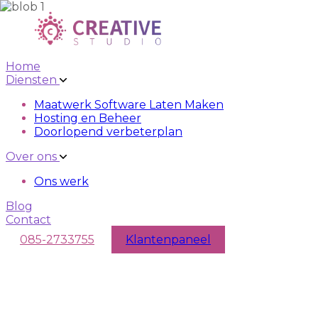
Skip to main content
Skip to navigation
Home
Diensten
Maatwerk Software Laten Maken
Hosting en Beheer
Doorlopend verbeterplan
Over ons
Ons werk
Blog
Contact
085-2733755
Klantenpaneel