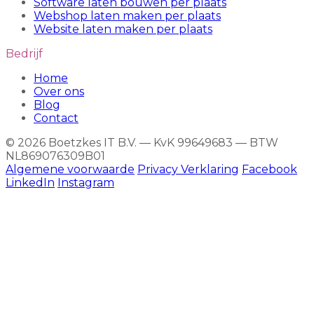
Software laten bouwen per plaats
Webshop laten maken per plaats
Website laten maken per plaats
Bedrijf
Home
Over ons
Blog
Contact
© 2026 Boetzkes IT B.V. — KvK 99649683 — BTW
NL869076309B01
Algemene voorwaarde
Privacy Verklaring
Facebook
LinkedIn
Instagram