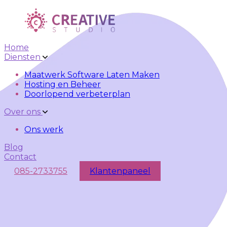
Skip to main content
Skip to navigation
Home
Diensten
Maatwerk Software Laten Maken
Hosting en Beheer
Doorlopend verbeterplan
Over ons
Ons werk
Blog
Contact
085-2733755
Klantenpaneel