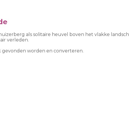
de
huizerberg als solitaire heuvel boven het vlakke lands
air verleden.
ook gevonden worden en converteren.