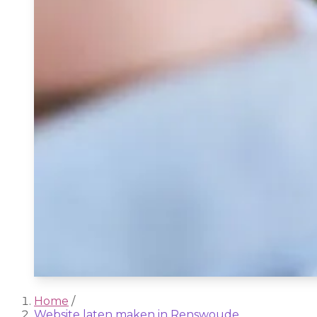
Home
/
Website laten maken in Renswoude