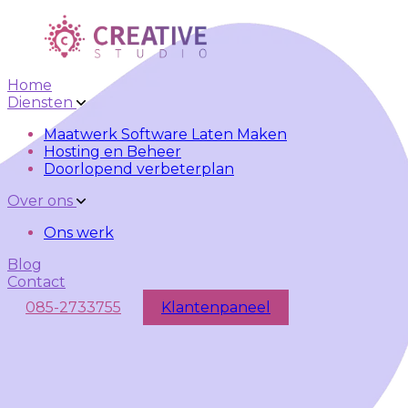
Skip to main content
Skip to navigation
Home
Diensten
Maatwerk Software Laten Maken
Hosting en Beheer
Doorlopend verbeterplan
Over ons
Ons werk
Blog
Contact
085-2733755
Klantenpaneel