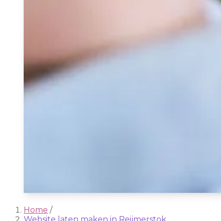
Home
/
Website laten maken in Reijmerstok