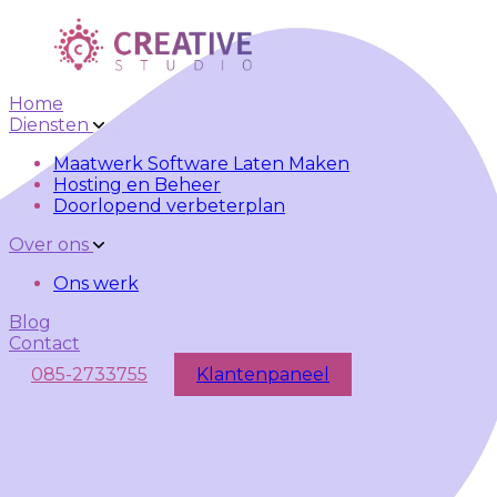
Skip to main content
Skip to navigation
Home
Diensten
Maatwerk Software Laten Maken
Hosting en Beheer
Doorlopend verbeterplan
Over ons
Ons werk
Blog
Contact
085-2733755
Klantenpaneel