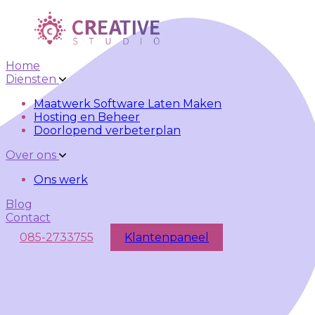
Skip to main content
Skip to navigation
Home
Diensten
Maatwerk Software Laten Maken
Hosting en Beheer
Doorlopend verbeterplan
Over ons
Ons werk
Blog
Contact
085-2733755
Klantenpaneel