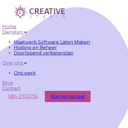
Skip to main content
Skip to navigation
Home
Diensten
Maatwerk Software Laten Maken
Hosting en Beheer
Doorlopend verbeterplan
Over ons
Ons werk
Blog
Contact
085-2733755
Klantenpaneel