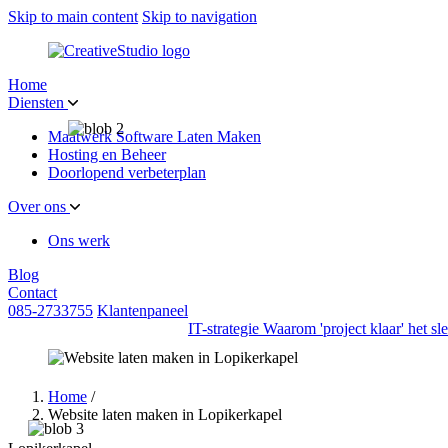
Skip to main content
Skip to navigation
Home
Diensten
Maatwerk Software Laten Maken
Hosting en Beheer
Doorlopend verbeterplan
Over ons
Ons werk
Blog
Contact
085-2733755
Klantenpaneel
IT-strategie
Waarom 'project klaar' het s
Home
/
Website laten maken in Lopikerkapel