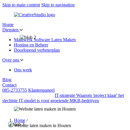
Skip to main content
Skip to navigation
Home
Diensten
Maatwerk Software Laten Maken
Hosting en Beheer
Doorlopend verbeterplan
Over ons
Ons werk
Blog
Contact
085-2733755
Klantenpaneel
IT-strategie
Waarom 'project klaar' het
slechtste IT-model is voor groeiende MKB-bedrijven
Home
/
Website laten maken in Houten