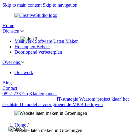
Skip to main content
Skip to navigation
Home
Diensten
Maatwerk Software Laten Maken
Hosting en Beheer
Doorlopend verbeterplan
Over ons
Ons werk
Blog
Contact
085-2733755
Klantenpaneel
IT-strategie
Waarom 'project klaar' het
slechtste IT-model is voor groeiende MKB-bedrijven
Home
/
Website laten maken in Groeningen