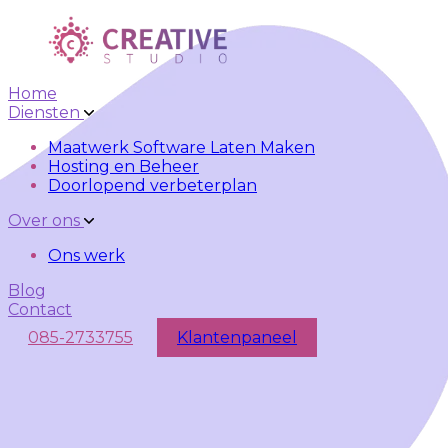
Skip to main content
Skip to navigation
Home
Diensten
Maatwerk Software Laten Maken
Hosting en Beheer
Doorlopend verbeterplan
Over ons
Ons werk
Blog
Contact
085-2733755
Klantenpaneel