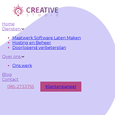
Skip to main content
Skip to navigation
Home
Diensten
Maatwerk Software Laten Maken
Hosting en Beheer
Doorlopend verbeterplan
Over ons
Ons werk
Blog
Contact
085-2733755
Klantenpaneel