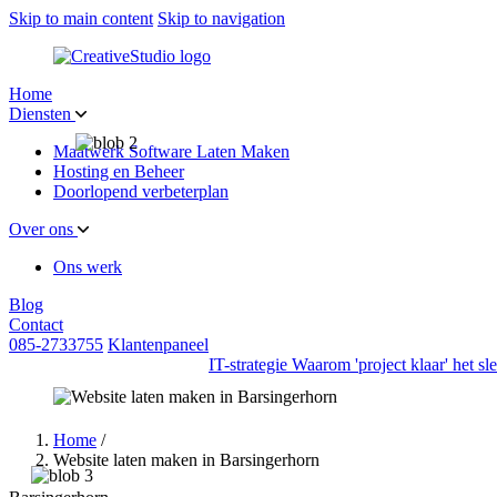
Skip to main content
Skip to navigation
Home
Diensten
Maatwerk Software Laten Maken
Hosting en Beheer
Doorlopend verbeterplan
Over ons
Ons werk
Blog
Contact
085-2733755
Klantenpaneel
IT-strategie
Waarom 'project klaar' het s
Home
/
Website laten maken in Barsingerhorn