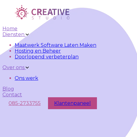
Skip to main content
Skip to navigation
Home
Diensten
Maatwerk Software Laten Maken
Hosting en Beheer
Doorlopend verbeterplan
Over ons
Ons werk
Blog
Contact
085-2733755
Klantenpaneel