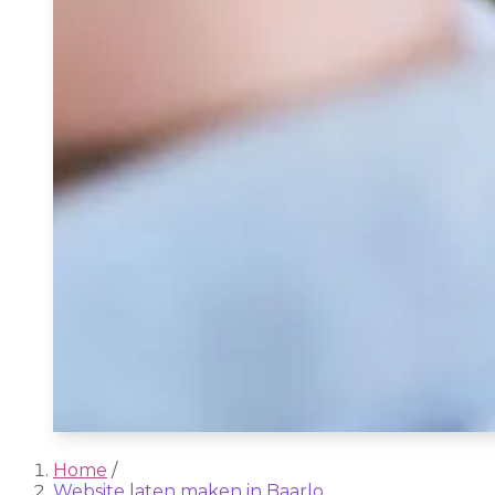
Home
/
Website laten maken in Baarlo