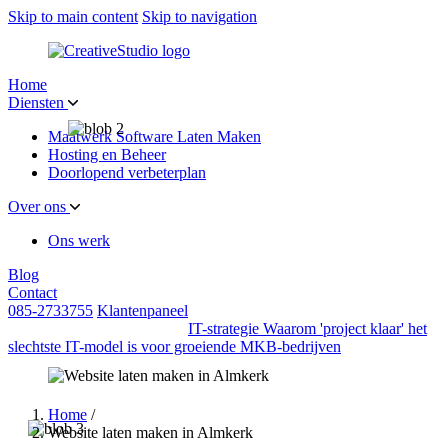
Skip to main content
Skip to navigation
Home
Diensten
Maatwerk Software Laten Maken
Hosting en Beheer
Doorlopend verbeterplan
Over ons
Ons werk
Blog
Contact
085-2733755
Klantenpaneel
IT-strategie
Waarom 'project klaar' het
slechtste IT-model is voor groeiende MKB-bedrijven
Home
/
Website laten maken in Almkerk