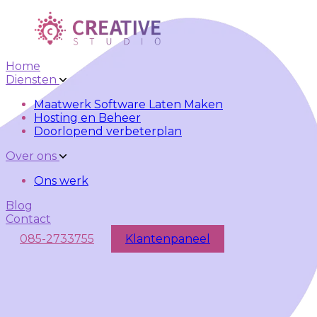
Skip to main content
Skip to navigation
Home
Diensten
Maatwerk Software Laten Maken
Hosting en Beheer
Doorlopend verbeterplan
Over ons
Ons werk
Blog
Contact
085-2733755
Klantenpaneel