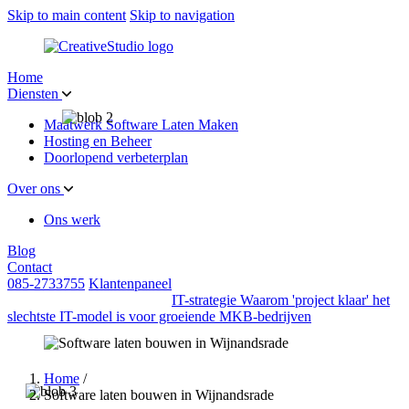
Skip to main content
Skip to navigation
Home
Diensten
Maatwerk Software Laten Maken
Hosting en Beheer
Doorlopend verbeterplan
Over ons
Ons werk
Blog
Contact
085-2733755
Klantenpaneel
IT-strategie
Waarom 'project klaar' het
slechtste IT-model is voor groeiende MKB-bedrijven
Home
/
Software laten bouwen in Wijnandsrade