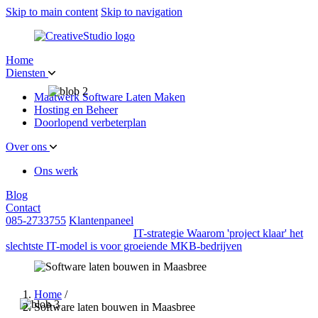
Skip to main content
Skip to navigation
Home
Diensten
Maatwerk Software Laten Maken
Hosting en Beheer
Doorlopend verbeterplan
Over ons
Ons werk
Blog
Contact
085-2733755
Klantenpaneel
IT-strategie
Waarom 'project klaar' het
slechtste IT-model is voor groeiende MKB-bedrijven
Home
/
Software laten bouwen in Maasbree