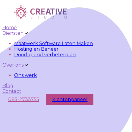
Skip to main content
Skip to navigation
Home
Diensten
Maatwerk Software Laten Maken
Hosting en Beheer
Doorlopend verbeterplan
Over ons
Ons werk
Blog
Contact
085-2733755
Klantenpaneel