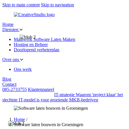
Skip to main content
Skip to navigation
Home
Diensten
Maatwerk Software Laten Maken
Hosting en Beheer
Doorlopend verbeterplan
Over ons
Ons werk
Blog
Contact
085-2733755
Klantenpaneel
IT-strategie
Waarom 'project klaar' het
slechtste IT-model is voor groeiende MKB-bedrijven
Home
/
Software laten bouwen in Groeningen