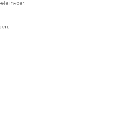
le invoer.
gen.