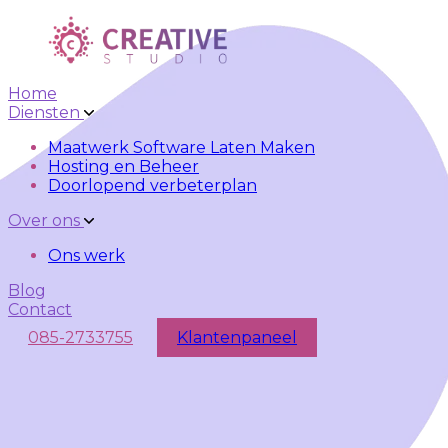
Skip to main content
Skip to navigation
Home
Diensten
Maatwerk Software Laten Maken
Hosting en Beheer
Doorlopend verbeterplan
Over ons
Ons werk
Blog
Contact
085-2733755
Klantenpaneel