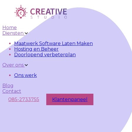
Skip to main content
Skip to navigation
Home
Diensten
Maatwerk Software Laten Maken
Hosting en Beheer
Doorlopend verbeterplan
Over ons
Ons werk
Blog
Contact
085-2733755
Klantenpaneel